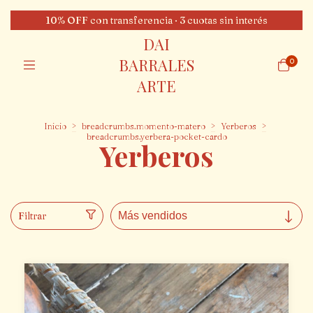
10% OFF con transferencia · 3 cuotas sin interés
DAI
BARRALES
0
ARTE
Inicio
>
breadcrumbs.momento-matero
>
Yerberos
>
breadcrumbs.yerbera-pocket-cardo
Yerberos
Filtrar