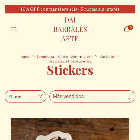
10% OFF con transferencia · 3 cuotas sin interés
DAI
BARRALES
0
ARTE
Inicio
>
breadcrumbs.momento-matero
>
Stickers
>
breadcrumbs.rosas-rosa
Stickers
Filtrar