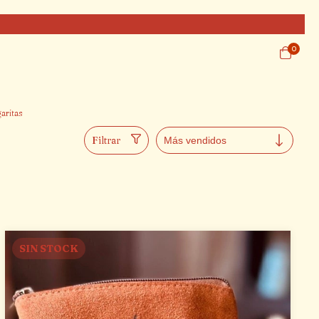
0
aritas
Filtrar
SIN STOCK