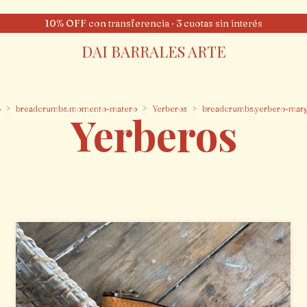
10% OFF con transferencia · 3 cuotas sin interés
DAI BARRALES ARTE
o
>
breadcrumbs.momento-matero
>
Yerberos
>
breadcrumbs.yerbero-marg
Yerberos