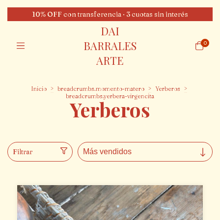
10% OFF con transferencia · 3 cuotas sin interés
DAI
BARRALES
0
ARTE
Inicio
>
breadcrumbs.momento-matero
>
Yerberos
>
breadcrumbs.yerbera-virgencita
Yerberos
Filtrar