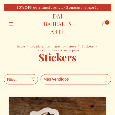
10% OFF con transferencia · 3 cuotas sin interés
DAI
BARRALES
0
ARTE
Inicio
>
breadcrumbs.momento-matero
>
Stickers
>
breadcrumbs.yuyito-campero
Stickers
Filtrar