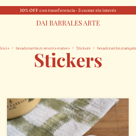
10% OFF con transferencia · 3 cuotas sin interés
DAI BARRALES ARTE
Inicio
>
breadcrumbs.momento-matero
>
Stickers
>
breadcrumbs.mariquit
Stickers