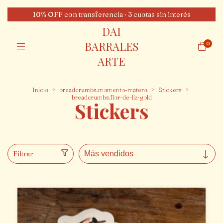
10% OFF con transferencia · 3 cuotas sin interés
DAI
BARRALES
0
ARTE
Inicio
>
breadcrumbs.momento-matero
>
Stickers
>
breadcrumbs.flor-de-liz-gold
Stickers
Filtrar