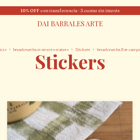
10% OFF con transferencia · 3 cuotas sin interés
DAI BARRALES ARTE
icio
>
breadcrumbs.momento-matero
>
Stickers
>
breadcrumbs.flor-campe
Stickers