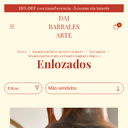
10% OFF con transferencia · 3 cuotas sin interés
DAI
BARRALES
0
ARTE
Inicio
>
breadcrumbs.momento-matero
>
Enlozados
>
breadcrumbs.mate-enlozado-sagrado-blanco
Enlozados
Filtrar