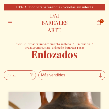
10% OFF con transferencia · 3 cuotas sin interés
DAI
BARRALES
0
ARTE
Inicio
>
breadcrumbs.momento-matero
>
Enlozados
>
breadcrumbs.mate-enlozado-bataraza-rosas
Enlozados
Filtrar