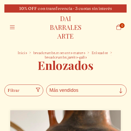
10% OFF con transferencia · 3 cuotas sin interés
DAI
BARRALES
0
ARTE
Inicio
>
breadcrumbs.momento-matero
>
Enlozados
>
breadcrumbs.jarrito-gallo
Enlozados
Filtrar