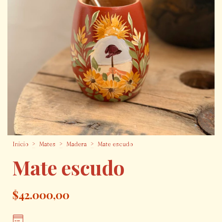
Inicio
>
Mates
>
Madera
>
Mate escudo
Mate escudo
$42.000,00