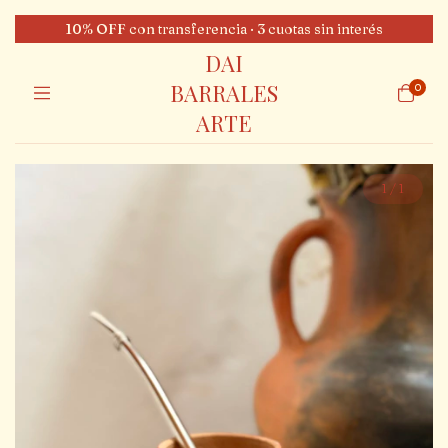
10% OFF con transferencia · 3 cuotas sin interés
DAI
BARRALES
0
ARTE
1
/
1