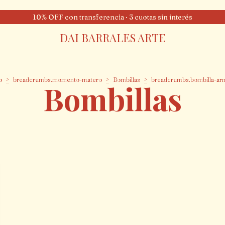
10% OFF con transferencia · 3 cuotas sin interés
DAI BARRALES ARTE
o
>
breadcrumbs.momento-matero
>
Bombillas
>
breadcrumbs.bombilla-ar
Bombillas