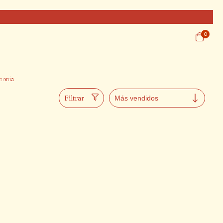
0
monia
Filtrar